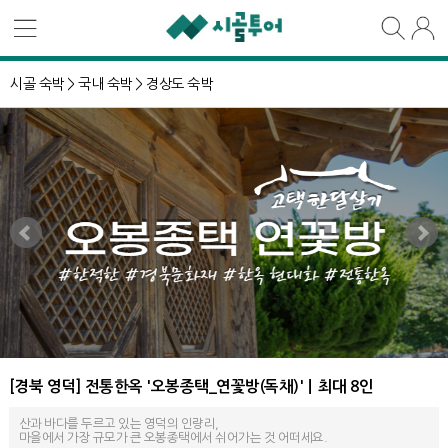
시골 숙박 >
국내 숙박 >
경상도 숙박
[경북 영덕] 전통한옥 '오봉종택_연꽃방(독채)'ㅣ최대 8인
산과 바다를 두르고 있는 영덕의 인량리,
마을에서 가장 규모가 큰 오봉종택에서 쉬어가는 것 어떠세요.