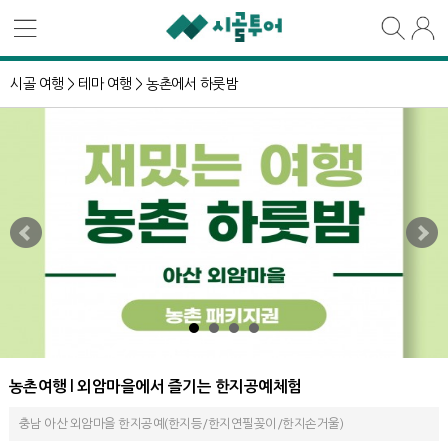
시골 여행 >
테마 여행 >
농촌에서 하룻밤
농촌여행 l 외암마을에서 즐기는 한지공예체험
충남 아산 외암마을 한지공예(한지등/한지연필꽂이/한지손거울)