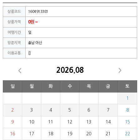
상품코드
1604913381
0원 ~
상품가격
여행기간
일
방문지역
충남 아산
이용교통
[]
2026.08