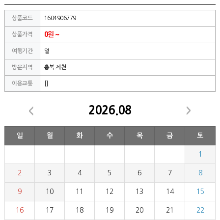
상품코드
1604906779
0원 ~
상품가격
여행기간
일
방문지역
충북 제천
이용교통
[]
2026.08