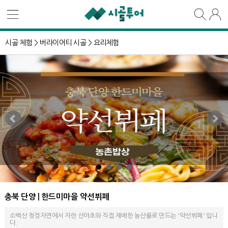
시골 체험 >
버라이어티 시골 >
요리체험
충북 단양 | 한드미마을 약선뷔페
소백산 청정자연에서 자란 산야초와 직접 재배한 농산물로 만드는 '약선뷔페' 입니
다.