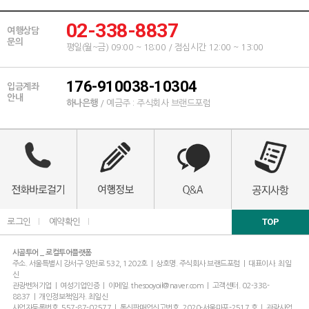
02-338-8837
여행상담
문의
평일(월~금) 09:00 ~ 18:00 / 점심시간 12:00 ~ 13:00
176-910038-10304
입금계좌
안내
하나은행
/ 예금주 : 주식회사 브랜드포럼
TOP
로그인
l
예약확인
l
시골투어 _ 로컬투어플랫폼
주소. 서울특별시 강서구 양천로 532, 1202호 | 상호명. 주식회사 브랜드포럼 | 대표이사. 최일
신
관광벤처기업 | 여성기업인증 | 이메일. thesooyoil@naver.com | 고객센터. 02-338-
8837 | 개인정보책임자. 최일신
사업자등록번호. 557-87-02577 | 통신판매업신고번호. 2020-서울마포-2517 호 | 관광사업