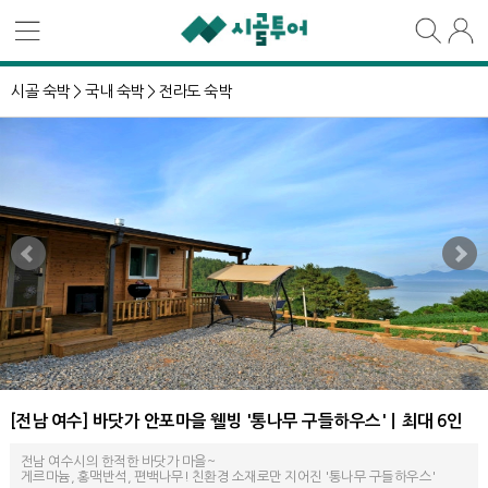
시골 숙박 >
국내 숙박 >
전라도 숙박
[전남 여수] 바닷가 안포마을 웰빙 '통나무 구들하우스'ㅣ최대 6인
전남 여수시의 한적한 바닷가 마을~
게르마늄, 홍맥반석, 편백나무! 친환경 소재로만 지어진 '통나무 구들하우스'