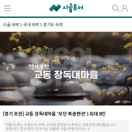
시골 숙박 >
국내 숙박 >
경기도 숙박
[경기 포천] 교동 장독대마을 '모던 복층펜션' | 최대 8인
마을 뒤로는 지장산이 우뚝 근처에 한탄강이 흐르는 교동장독대마을입니다.
장독마다 정과 장이 익어가는 마을로 시골 여행 떠나요~♪