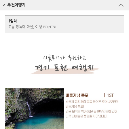
추천여행지
1일차
교동 장독대 마을, 여행 POINT3!