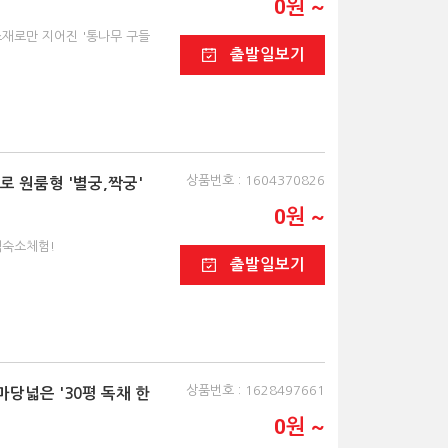
0원 ~
소재로만 지어진 '통나무 구들
출발일보기
상품번호 : 1604370826
로 원룸형 '별궁,짝궁'
0원 ~
색숙소체험!
출발일보기
상품번호 : 1628497661
마당넓은 '30평 독채 한
0원 ~