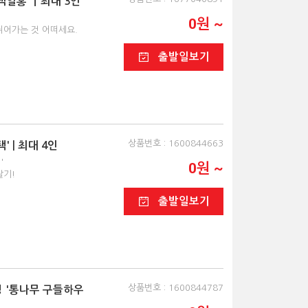
 백일홍'ㅣ최대 3인
,
0원 ~
쉬어가는 것 어떠세요.
출발일보기
상품번호 : 1600844663
' | 최대 4인
'
0원 ~
살기!
출발일보기
상품번호 : 1600844787
빙 '통나무 구들하우