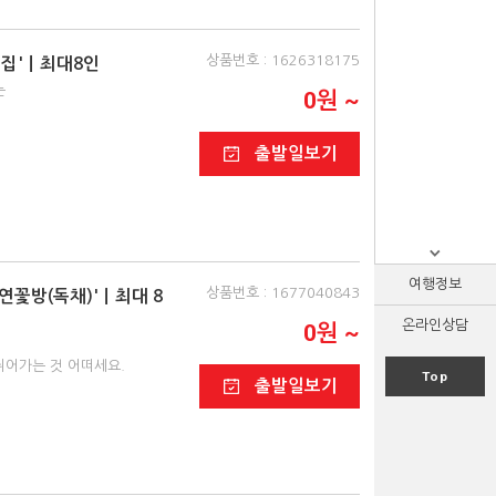
상품번호 : 1626318175
시골집'ㅣ최대8인
는
0원 ~
출발일보기
여행정보
상품번호 : 1677040843
연꽃방(독채)'ㅣ최대 8
온라인상담
0원 ~
,
쉬어가는 것 어떠세요.
Top
출발일보기