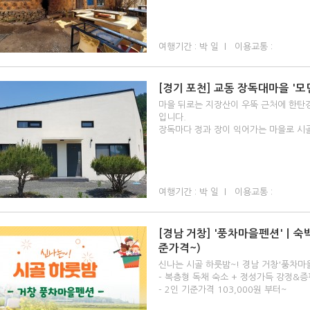
여행기간 : 박 일 l 이용교통 :
[경기 포천] 교동 장독대마을 '모던
마을 뒤로는 지장산이 우뚝 근처에 한탄
입니다.
장독마다 정과 장이 익어가는 마을로 시골
여행기간 : 박 일 l 이용교통 :
[경남 거창] '풍차마을펜션'ㅣ숙
준가격~)
신나는 시골 하룻밤~! 경남 거창'풍차마을
- 복층형 독채 숙소 + 정성가득 강정&증
- 2인 기준가격 103,000원 부터~