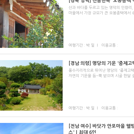
[경북 영덕] 전통한옥 '오봉종택
산과 바다를 두르고 있는 영덕의 인량리
마을에서 가장 규모가 큰 오봉종택에서 
여행기간 : 박 일 l 이용교통 :
[경남 의령] 명당의 기운 '중제고택
풍수지리적으로 뛰어난 명당의 '중제고택
자연의 기운을 듬~뿍 받으며 시골 한달 
여행기간 : 박 일 l 이용교통 :
[전남 여수] 바닷가 안포마을 웰
스'ㅣ최대 6인