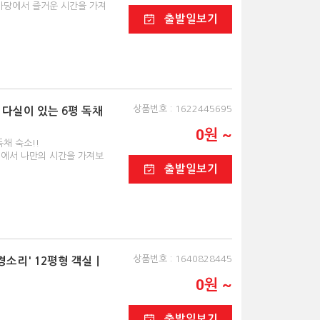
 마당에서 즐거운 시간을 가져
출발일보기
상품번호 : 1622445695
과 다실이 있는 6평 독채
0원 ~
채 숙소!!
에서 나만의 시간을 가져보
출발일보기
상품번호 : 1640828445
경소리' 12평형 객실ㅣ
0원 ~
출발일보기