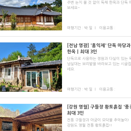
주변 눈치 볼 것 없이 독채 한옥과 단독
보세요~
여행기간 : 박 일 l 이용교통 :
[전남 영광] '홍익제' 단독 마당
한옥ㅣ최대 3인
단독으로 사용하는 정원과 다실이 있는 독
넘실대는 보리밭을 바라보고 있는 시골집
세요.
여행기간 : 박 일 l 이용교통 :
[강원 영월] 구들장 황토흙집 '풍
최대 3인
전통 구들장과 아궁이 모닥불 추억놀이!
강원도 영월 전통 황토흙집!!